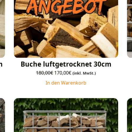
m
Buche luftgetrocknet 30cm
180,00
€
170,00
€
(inkl. MwSt.)
In den Warenkorb