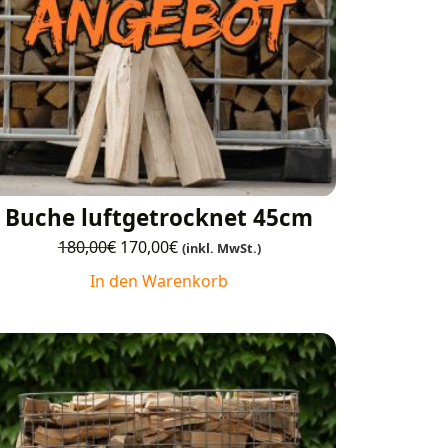
Buche luftgetrocknet 45cm
180,00
€
170,00
€
(inkl. MwSt.)
In den Warenkorb