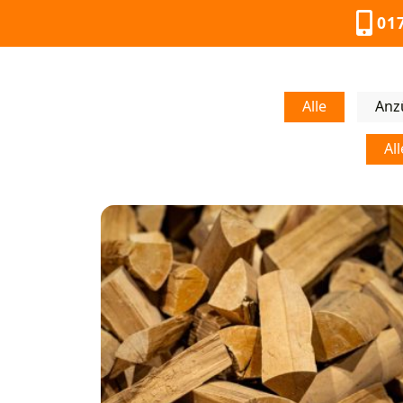
01
Alle
Anz
All