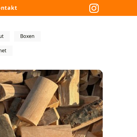
ontakt
ut
Boxen
net