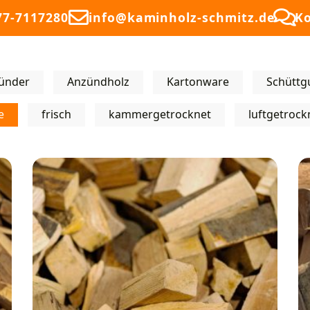
77-7117280
info@kaminholz-schmitz.de
K
ünder
Anzündholz
Kartonware
Schüttg
e
frisch
kammergetrocknet
luftgetrock