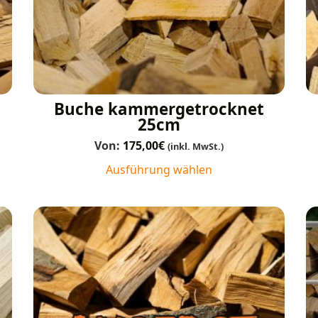
Buche kammergetrocknet
25cm
Von:
175,00
€
(inkl. MwSt.)
Ausführung wählen